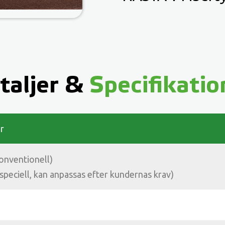
taljer &
Specifikatio
r
onventionell)
peciell, kan anpassas efter kundernas krav)