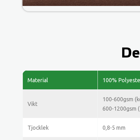
De
Material
100% Polyeste
100-600gsm (k
Vikt
600-1200gsm (s
Tjocklek
0,8-5 mm