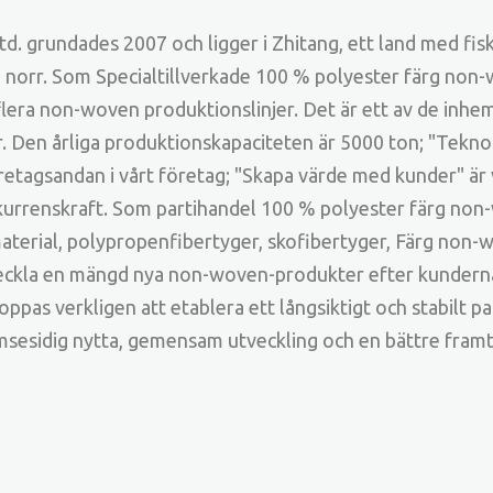
 grundades 2007 och ligger i Zhitang, ett land med fisk
i norr. Som
Specialtillverkade 100 % polyester färg non-
era non-woven produktionslinjer. Det är ett av de inhe
 Den årliga produktionskapaciteten är 5000 ton; "Teknolo
tagsandan i vårt företag; "Skapa värde med kunder" är v
kurrenskraft. Som
partihandel 100 % polyester färg non
erial, polypropenfibertyger, skofibertyger, Färg non-wove
tveckla en mängd nya non-woven-produkter efter kundern
ppas verkligen att etablera ett långsiktigt och stabilt pa
sesidig nytta, gemensam utveckling och en bättre framt