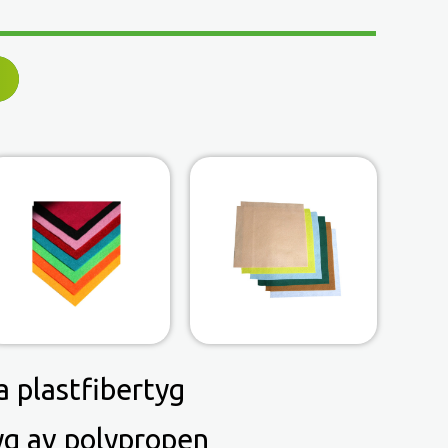
 plastfibertyg
yg av polypropen