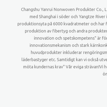
Changshu Yanrui Nonwoven Produkter Co., Ltd.
med Shanghai i söder och Yangtze River 
produktionsyta på 6000 kvadratmeter och har fl
produktion av fibertyg och andra produkter.
innovation och spetskompetens" är före
innovationsmekanism och stark kärnkon
huvudprodukter inkluderar rengöringsmat
läderbastyger etc. Samtidigt kan vi också u
möta kundernas krav" Vår eviga strävan!Vi ho
öm